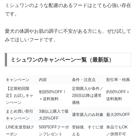
ミシュワンのような配慮のあるフードはとても心強い存在
です。
愛犬の体調やお肌の調子に不安がある方にも、ぜひ試して
みてほしいフードです。
ミシュワンのキャンペーン一覧（最新版）
キャンペーン
内容
条件・注意点
割引率・特典
【定期初回限
定期購入が条件／
初回50%OFF！
約50%OFF＋
定】お試しキャ
2回目以降は通常
＋送料無料
送料無料
ンペーン
価格
まとめ買い割引
3袋以上購入で最
通常購入のみ対象
最大20%OFF
キャンペーン
大20%OFF
LINE友達登録ク
500円OFFクーポ
登録後、すぐに使
単品でもOK
ーポン
ンプレゼント
える
／併用不可