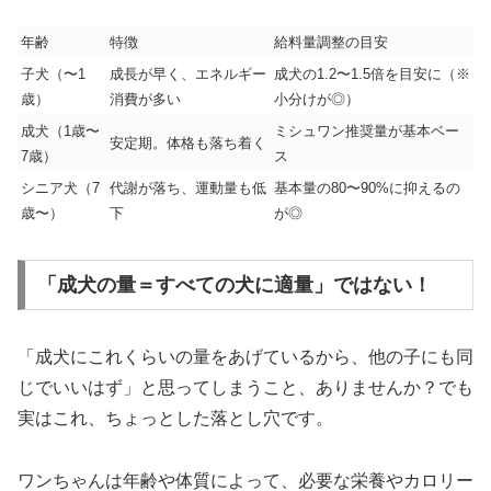
年齢
特徴
給料量調整の目安
子犬（〜1
成長が早く、エネルギー
成犬の1.2〜1.5倍を目安に（※
歳）
消費が多い
小分けが◎）
成犬（1歳〜
ミシュワン推奨量が基本ベー
安定期。体格も落ち着く
7歳）
ス
シニア犬（7
代謝が落ち、運動量も低
基本量の80〜90%に抑えるの
歳〜）
下
が◎
「成犬の量＝すべての犬に適量」ではない！
「成犬にこれくらいの量をあげているから、他の子にも同
じでいいはず」と思ってしまうこと、ありませんか？でも
実はこれ、ちょっとした落とし穴です。
ワンちゃんは年齢や体質によって、必要な栄養やカロリー