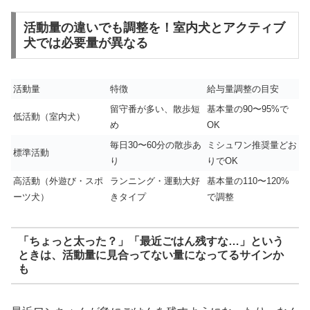
活動量の違いでも調整を！室内犬とアクティブ
犬では必要量が異なる
活動量
特徴
給与量調整の目安
留守番が多い、散歩短
基本量の90〜95%で
低活動（室内犬）
め
OK
毎日30〜60分の散歩あ
ミシュワン推奨量どお
標準活動
り
りでOK
高活動（外遊び・スポ
ランニング・運動大好
基本量の110〜120%
ーツ犬）
きタイプ
で調整
「ちょっと太った？」「最近ごはん残すな…」という
ときは、活動量に見合ってない量になってるサインか
も