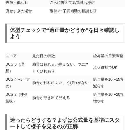
去勢＋低活動
さらに抑えて15%減も検討
痩せすぎの場合
維持 or 栄養補助の相談も◎
体型チェックで“適正量かどうか”を日々確認し
よう
スコア
見た目の特徴
給与量の目安調整
BCS 3（理
肋骨は触れるが見えない。ウエス
現状維持でOK
想）
トくびれあり
BCS 4〜5（太
給与量を10〜15%
肋骨が触れにくい、くびれがない
め）
減らす
BCS 2（痩せ
給与量を10〜20%
肋骨が浮き出て見える
気味）
増やす
迷ったらどうする？まずは公式量を基準にスタ
ートして様子を見るのが正解